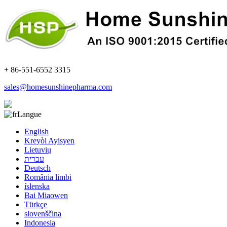
+ 86-551-6552 3315
sales@homesunshinepharma.com
Langue
English
Kreyòl Ayisyen
Lietuvių
עברית
Deutsch
România limbi
íslenska
Bai Miaowen
Türkçe
slovenščina
Indonesia